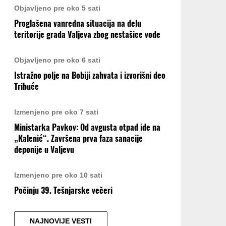
Objavljeno pre oko 5 sati
Proglašena vanredna situacija na delu
teritorije grada Valjeva zbog nestašice vode
Objavljeno pre oko 6 sati
Istražno polje na Bobiji zahvata i izvorišni deo
Tribuće
Izmenjeno pre oko 7 sati
Ministarka Pavkov: Od avgusta otpad ide na
„Kalenić“. Završena prva faza sanacije
deponije u Valjevu
Izmenjeno pre oko 10 sati
Počinju 39. Tešnjarske večeri
NAJNOVIJE VESTI