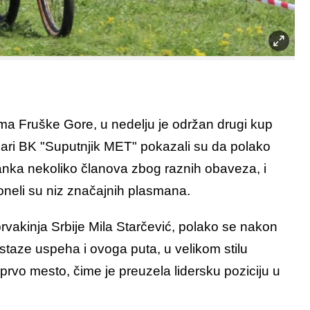
ma Fruške Gore, u nedelju je održan drugi kup
čari BK "Suputnjik MET" pokazali su da polako
tanka nekoliko članova zbog raznih obaveza, i
oneli su niz značajnih plasmana.
 prvakinja Srbije Mila Starčević, polako se nakon
staze uspeha i ovoga puta, u velikom stilu
a prvo mesto, čime je preuzela lidersku poziciju u