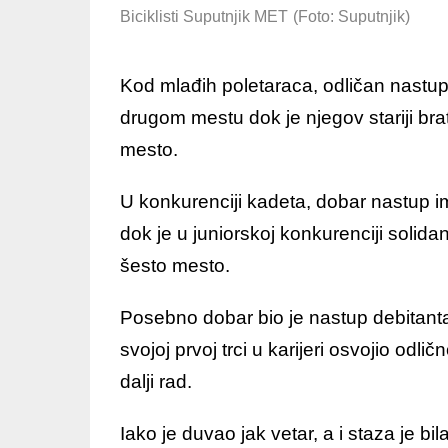
Biciklisti Suputnjik MET
(Foto: Suputnjik)
Kod mlađih poletaraca, odličan nastup 
drugom mestu dok je njegov stariji bra
mesto.
U konkurenciji kadeta, dobar nastup ima
dok je u juniorskoj konkurenciji solidan
šesto mesto.
Posebno dobar bio je nastup debitant
svojoj prvoj trci u karijeri osvojio odli
dalji rad.
Iako je duvao jak vetar, a i staza je bi