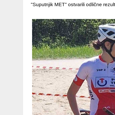
"Suputnjik MET" ostvarili odlične rezul