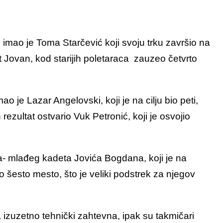
imao je Toma Starčević koji svoju trku završio na
t Jovan, kod starijih poletaraca zauzeo četvrto
o je Lazar Angelovski, koji je na cilju bio peti,
 rezultat ostvario Vuk Petronić, koji je osvojio
a- mlađeg kadeta Jovića Bogdana, koji je na
čno šesto mesto, što je veliki podstrek za njegov
la izuzetno tehnički zahtevna, ipak su takmičari