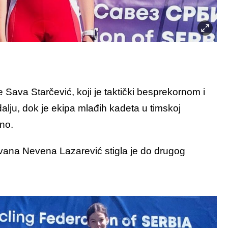
e Sava Starčević, koji je taktički besprekornom i
lju, dok je ekipa mlađih kadeta u timskoj
pno.
tovana Nevena Lazarević stigla je do drugog