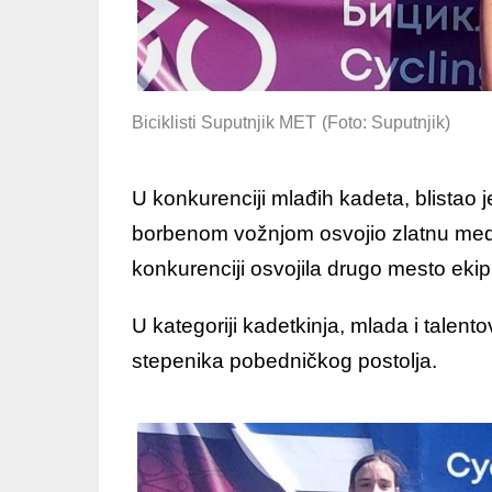
Biciklisti Suputnjik MET
(Foto: Suputnjik)
U konkurenciji mlađih kadeta, blistao j
borbenom vožnjom osvojio zlatnu meda
konkurenciji osvojila drugo mesto eki
U kategoriji kadetkinja, mlada i talen
stepenika pobedničkog postolja.