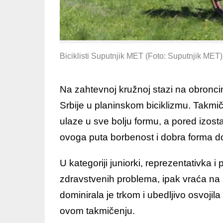
Biciklisti Suputnjik MET (Foto: Suputnjik MET)
Na zahtevnoj kružnoj stazi na obronci
Srbije u planinskom biciklizmu. Takmi
ulaze u sve bolju formu, a pored izos
ovoga puta borbenost i dobra forma d
U kategoriji juniorki, reprezentativka i
zdravstvenih problema, ipak vraća na 
dominirala je trkom i ubedljivo osvojil
ovom takmičenju.